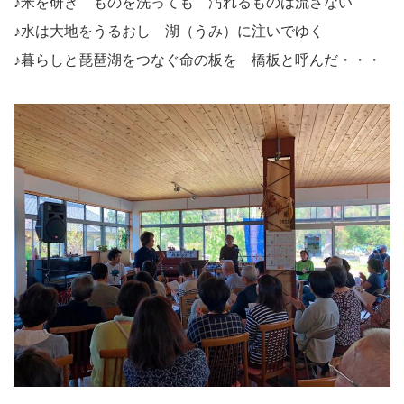
♪米を研ぎ ものを洗っても 汚れるものは流さない
♪水は大地をうるおし 湖（うみ）に注いでゆく
♪暮らしと琵琶湖をつなぐ命の板を 橋板と呼んだ・・・