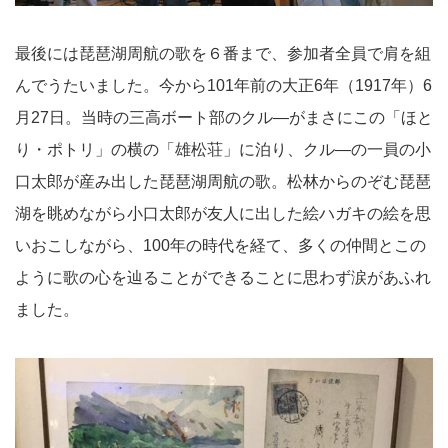
最後には琵琶湖周航の歌を６番まで、参加者全員で肩を組
んでうたいました。今から101年前の大正6年（1917年）6
月27日。当時の三高ボート部のクル―がまさにこの「ほと
り・ポトリ」の横の「雄松荘」に泊り、クル―の一員の小
口太郎が産み出した琵琶湖周航の歌。松林からのぞむ琵琶
湖を眺めながら小口太郎が友人に出した絵ハガキの絵を思
いおこしながら、100年の時代を経て、多くの仲間とこの
ように歌の心を辿ることができることに思わず涙があふれ
ました。