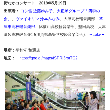
街なかコンサート 2018年5月19日
出演者：
ヨシ笛 近藤ゆみ子
、
大正琴グループ「四季の
会」
、
ヴァイオリン 沖本みなみ
、大津高校軽音楽部、
草
津東高校軽音楽部
、比叡山高校軽音楽部、堅田高校、大津
清陵高校軽音楽部(滋賀県高等学校軽音楽部会)、
〜Lefa〜
場所：
平和堂 和邇店
地図：
https://goo.gl/maps/fSPRj3rotTG2