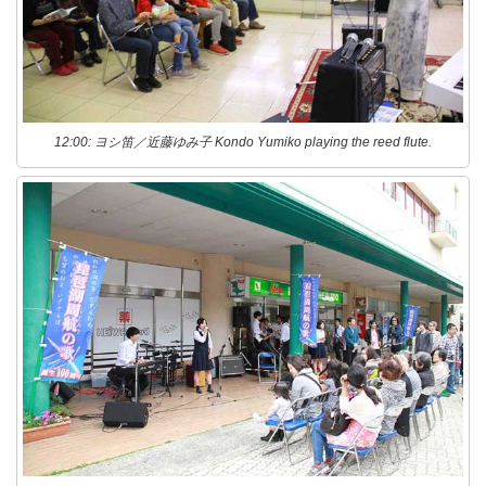
12:00: ヨシ笛／近藤ゆみ子 Kondo Yumiko playing the reed flute.