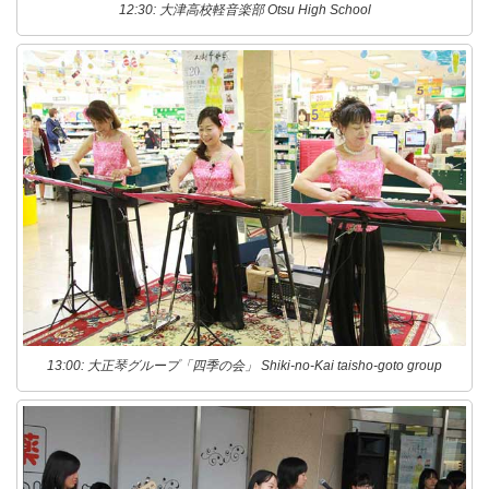
12:30: 大津高校軽音楽部 Otsu High School
13:00: 大正琴グループ「四季の会」 Shiki-no-Kai taisho-goto group