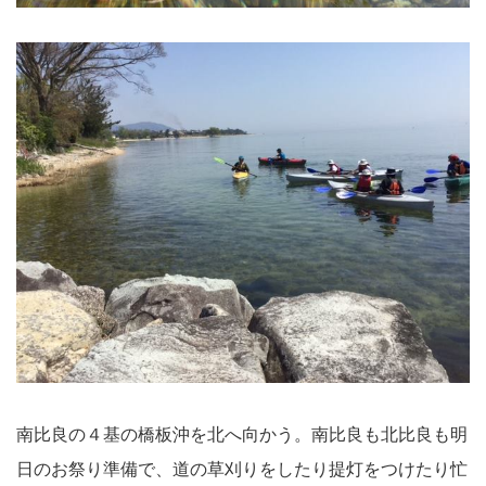
南比良の４基の橋板沖を北へ向かう。南比良も北比良も明
日のお祭り準備で、道の草刈りをしたり提灯をつけたり忙