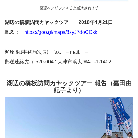
画像をクリックすると拡大されます
湖辺の橋板訪問カヤックツアー 2018年4月21日
地図：
https://goo.gl/maps/3zyJ7doCCkk
柳原 勉(事務局次長) fax. – mail: –
郵送連絡先/〒520-0047 大津市浜大津4-1-1-1402
湖辺の橋板訪問カヤックツアー 報告
（
嘉田由
紀子より）