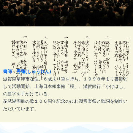
書師 秀蓮(しゅうれん)
滋賀県草津市在住、６歳より筆を持ち、１９９８年より書師と
して活動開始、上海日本領事館「桜」、滋賀銀行「かけはし」
の題字を手がけている。
琵琶湖周航の歌１００周年記念のびわ湖音楽祭と歌詞を制作い
ただいています。