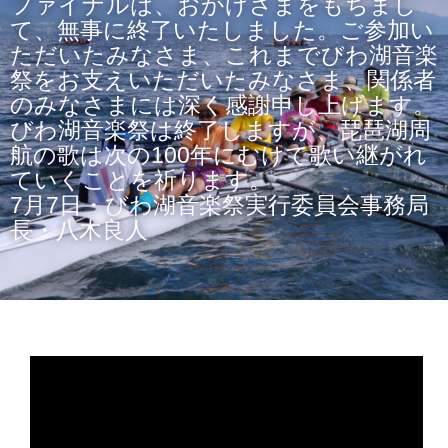
ファイナルは、おかげさまをもちまし
て、無事に終了いたしました。ご参加い
ただいたみなさま、これまでびわ湖音楽
祭をお支えいただいたみなさま、関係者
のみなさまには深く感謝申し上げます。
びわ湖音楽祭は終了しますが、琵琶湖周
航の歌は次の100年にむけて歌い継がれ
ていくことを祈ります。
7月7日・びわ湖音楽祭実行委員会事務局
長・八木良人