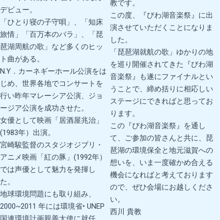
教です。
デビュー。
この度、『びわ湖音楽祭』
に出
「ひとり寝の子守唄」、「知床
演させていただくことになりま
旅情」「百万本のバラ」、「琵
した。
琶湖周航の歌」など多くのヒッ
「琵琶湖就航の歌」ゆかりの地
ト曲がある。
を巡り開催されてきた『
びわ湖
N.Y．カーネギーホール公演をは
音楽祭』も遂にファイナルとい
じめ、世界各地でコンサートを
うことで、
締め括りに相応しい
行い昨年マレーシア公演、ジョ
ステージにできればと思ってお
ージア公演を成功させた。
ります。
女優として映画「居酒屋兆治」
この『びわ湖音楽祭』を通し
(1983年）出演。
て、ご参加の皆さんと共に、
琵
宮崎駿監督のスタジオジブリ・
琶湖の環境保全と地元滋賀への
アニメ映画「紅の豚」(1992年）
想いを、
いま一度確かめ合える
では声優として魅力を発揮し
機会になればと考えております
た。
ので、
ぜひ会場にお越しくださ
地球環境問題にも取り組み、
い。
2000~2011 年には環境省• UNEP
西川 貴教
国連環境計画親善大使に就任。