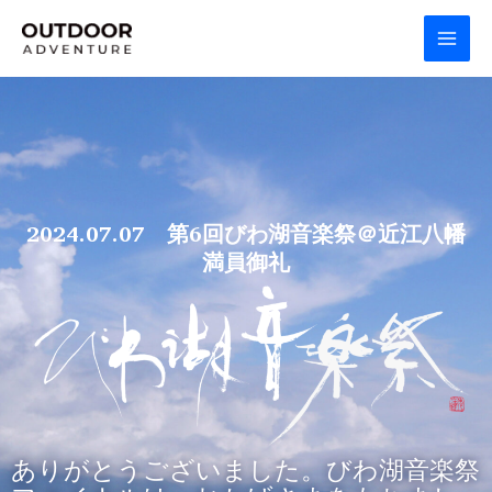
内
MAI
容
MEN
を
ス
キ
ッ
プ
2024.07.07 第6回びわ湖音楽祭＠近江八幡
満員御礼
ありがとうございました。びわ湖音楽祭