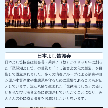
日本よし笛協会
日本よし笛協会は前会長・菊井了（故）が１９８８年に創っ
た「琵琶湖よし笛」の普及と「よし笛音楽文化の創造」を目
指して設立されました。多くの演奏グループによる演奏やヨ
シ原が水質浄化や生態系を守るために重要であることもお伝
えしています。近江八幡で生まれた「琵琶湖よし笛」の優し
い音色でびわ湖音楽祭に参加させていただくことになり、み
んさんの心に残る演奏をお届けしたいと思います。