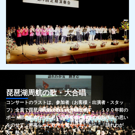
琵琶湖周航の歌・大合唱
コンサートのラストは、参加者（お客様・出演者・スタッ
フ）全員で琵琶湖周航の歌を大合唱します。 １００年前の
ボート部の若者たちに思いを馳せて、いまの滋賀県民の思い
をのせて、声高らかに歌声を響かせましょう。「語れわが
友 熱き心」