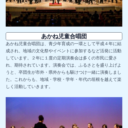
あかね児童合唱団
あかね児童合唱団は、青少年育成の一環として平成４年に結
成され、地域の文化祭やイベントに参加するなど活発に活動
しています。２年に１度の定期演奏会は多くの市民に愛さ
れ、期待されています。演奏会では、ふるさとを盛り上げよ
うと、卒団生が市外・県外からも駆けつけ一緒に演奏しまし
た。これからも、地域・学校・学年・年代の垣根を越えて楽
しく活動していきます。