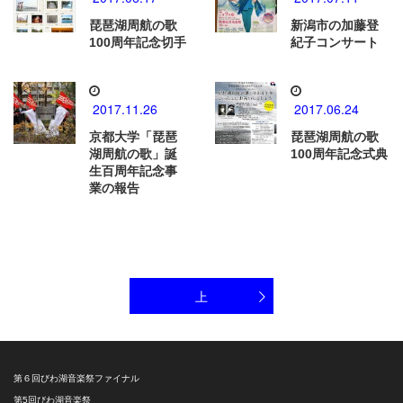
琵琶湖周航の歌
新潟市の加藤登
100周年記念切手
紀子コンサート
2017.11.26
2017.06.24
京都大学「琵琶
琵琶湖周航の歌
湖周航の歌」誕
100周年記念式典
生百周年記念事
業の報告
上
第６回びわ湖音楽祭ファイナル
第5回びわ湖音楽祭