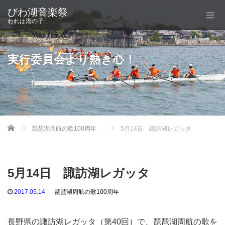
びわ湖音楽祭
われは湖の子
実行委員会より熱き心！
Home
琵琶湖周航の歌100周年
5月14日 諏訪湖レガッタ
5月14日 諏訪湖レガッタ
2017.05.14
琵琶湖周航の歌100周年
長野県の諏訪湖レガッタ（第40回）で、琵琶湖周航の歌を